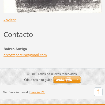
« Voltar
Contacto
Bairro Antigo
drcostap
ereira@g
mail.com
© 2011 Todos os direitos reservados.
Crie o seu site grátis
Ver:
Versão móvel
|
Versão PC