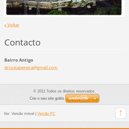
« Voltar
Contacto
Bairro Antigo
drcostap
ereira@g
mail.com
© 2011 Todos os direitos reservados.
Crie o seu site grátis
Ver:
Versão móvel
|
Versão PC