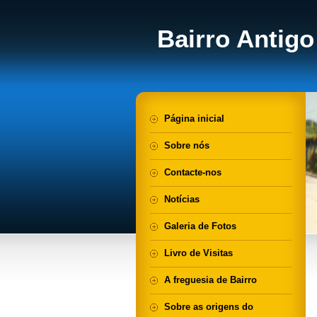
Bairro Antigo
Página inicial
Sobre nós
Contacte-nos
Notícias
Galeria de Fotos
Livro de Visitas
A freguesia de Bairro
Sobre as origens do