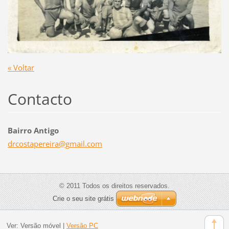
« Voltar
Contacto
Bairro Antigo
drcostap
ereira@g
mail.com
© 2011 Todos os direitos reservados.
Crie o seu site grátis
Ver:
Versão móvel
|
Versão PC