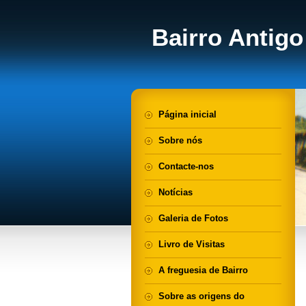
Bairro Antigo
Página inicial
Sobre nós
Contacte-nos
Notícias
Galeria de Fotos
Livro de Visitas
A freguesia de Bairro
Sobre as origens do