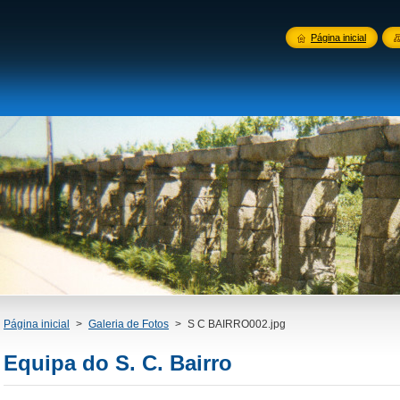
Página inicial
Página inicial
>
Galeria de Fotos
>
S C BAIRRO002.jpg
Equipa do S. C. Bairro