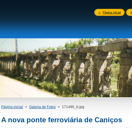
Página inicial
Página inicial
>
Galeria de Fotos
>
171490_b.jpg
A nova ponte ferroviária de Caniços