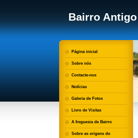
Bairro Antigo
Página inicial
Sobre nós
Contacte-nos
Notícias
Galeria de Fotos
Livro de Visitas
A freguesia de Bairro
Sobre as origens do