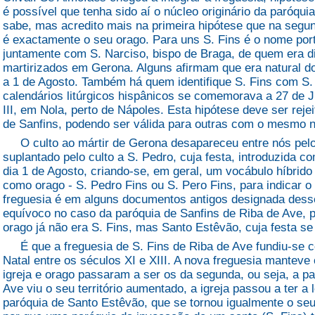
é possível que tenha sido aí o núcleo originário da paróquia
sabe, mas acredito mais na primeira hipótese que na seg
é exactamente o seu orago. Para uns S. Fins é o nome port
juntamente com S. Narciso, bispo de Braga, de quem era di
martirizados em Gerona. Alguns afirmam que era natural do 
a 1 de Agosto. Também há quem identifique S. Fins com S. 
calendários litúrgicos hispânicos se comemorava a 27 de 
III, em Nola, perto de Nápoles. Esta hipótese deve ser reje
de Sanfins, podendo ser válida para outras com o mesmo
O culto ao mártir de Gerona desapareceu entre nós pelo 
suplantado pelo culto a S. Pedro, cuja festa, introduzida 
dia 1 de Agosto, criando-se, em geral, um vocábulo híbrido
como orago - S. Pedro Fins ou S. Pero Fins, para indicar o
freguesia é em alguns documentos antigos designada dess
equívoco no caso da paróquia de Sanfins de Riba de Ave, p
orago já não era S. Fins, mas Santo Estêvão, cuja festa
É que a freguesia de S. Fins de Riba de Ave fundiu-se 
Natal entre os séculos XI e XIII. A nova freguesia mantev
igreja e orago passaram a ser os da segunda, ou seja, a pa
Ave viu o seu território aumentado, a igreja passou a ter a 
paróquia de Santo Estêvão, que se tornou igualmente o seu