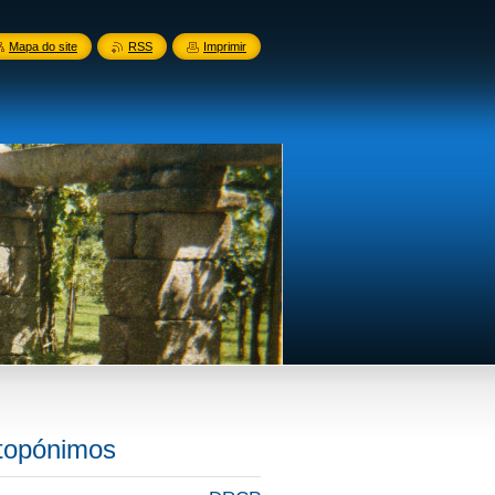
Mapa do site
RSS
Imprimir
 topónimos