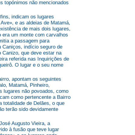
guns topónimos não mencionados
ins, indicam os lugares
 Ave», e as aldeias de Matamá,
xistência de mais dois lugares,
ro era um monte com carvalhos
mitia a passagem para
Caniços, indício seguro de
 Canizo, que deve estar na
ra referida nas Inquirições de
ueirô. O lugar e o seu nome
rro, apontam os seguintes
alo, Matamá, Pinheiro,
ros lugares não povoados, como
cam como pertencente a Bairro
 totalidade de Delães, o que
não terão sido devidamente
osé Augusto Vieira, a
ido à fusão que teve lugar