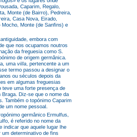
 fogos» e os lugares onde
Pousada, Caparim, Regalo,
a, Monte (de Bairro), Pedreira,
reira, Casa Nova, Eirado,
 Mocho, Monte (de Sanfins) e
antiguidade, embora com
 de que nos ocupamos noutros
gnação da freguesia como S.
topónimo de origem germânica.
ola, uma
villa
, pertencente a um
Esse termo passou a designar o
 anos ou séculos depois da
ntes em algumas freguesias
o teve uma forte presença de
m Braga. Diz-se que o nome da
vos. Também o topónimo Caparim
 de um nome pessoal.
ropónimo germânico Ermulfus,
ulfo, é referido no nome da
 indicar que aquele lugar lhe
 um determinativo de fins