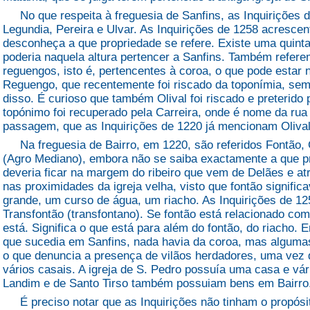
No que respeita à freguesia de Sanfins, as Inquirições 
Legundia, Pereira e Ulvar. As Inquirições de 1258 acresce
desconheça a que propriedade se refere. Existe uma quinta
poderia naquela altura pertencer a Sanfins. Também refere
reguengos, isto é, pertencentes à coroa, o que pode estar
Reguengo, que recentemente foi riscado da toponímia, se
disso. É curioso que também Olival foi riscado e preterid
topónimo foi recuperado pela Carreira, onde é nome da rua 
passagem, que as Inquirições de 1220 já mencionam Olival,
Na freguesia de Bairro, em 1220, são referidos Fontão, 
(Agro Mediano), embora não se saiba exactamente a que p
deveria ficar na margem do ribeiro que vem de Delães e at
nas proximidades da igreja velha, visto que fontão signifi
grande, um curso de água, um riacho. As Inquirições de 1
Transfontão (transfontano). Se fontão está relacionado com
está. Significa o que está para além do fontão, do riacho. 
que sucedia em Sanfins, nada havia da coroa, mas algumas 
o que denuncia a presença de vilãos herdadores, uma vez q
vários casais. A igreja de S. Pedro possuía uma casa e vá
Landim e de Santo Tirso também possuiam bens em Bairro
É preciso notar que as Inquirições não tinham o propósito