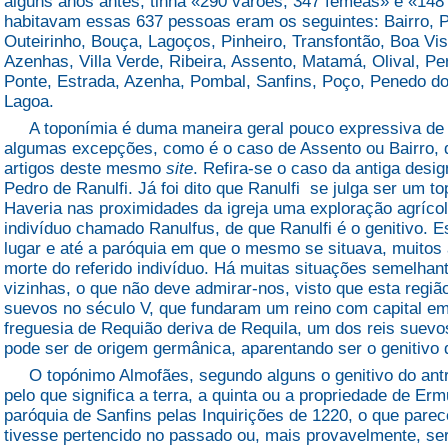
alguns anos antes, tinha «290 varões, 347 fêmeas» e «148
habitavam essas 637 pessoas eram os seguintes: Bairro, 
Outeirinho, Bouça, Lagoços, Pinheiro, Transfontão, Boa Vist
Azenhas, Villa Verde, Ribeira, Assento, Matamá, Olival, Pe
Ponte, Estrada, Azenha, Pombal, Sanfins, Poço, Penedo do
Lagoa.
A toponímia é duma maneira geral pouco expressiva de 
algumas excepções, como é o caso de Assento ou Bairro,
artigos deste mesmo
site
. Refira-se o caso da antiga desi
Pedro de Ranulfi. Já foi dito que Ranulfi se julga ser um 
Haveria nas proximidades da igreja uma exploração agríc
indivíduo chamado Ranulfus, de que Ranulfi é o genitivo. 
lugar e até a paróquia em que o mesmo se situava, muitos
morte do referido indivíduo. Há muitas situações semelha
vizinhas, o que não deve admirar-nos, visto que esta regiã
suevos no século V, que fundaram um reino com capital e
freguesia de Requião deriva de Requila, um dos reis sue
pode ser de origem germânica, aparentando ser o genitivo
O topónimo Almofães, segundo alguns o genitivo do ant
pelo que significa a terra, a quinta ou a propriedade de Erm
paróquia de Sanfins pelas Inquirições de 1220, o que parece
tivesse pertencido no passado ou, mais provavelmente, ser