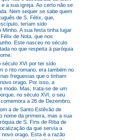
 e a sua igreja. Ao certo não se
unda. Nem sequer se sabe quem
uguês de S. Félix, que,
scípulo, teriam sido
Minho. A sua festa tinha lugar
Félix de Nola, que nos
Junho. Este nasceu no século
itada no que respeita à paróquia
 nome.
século XVI por ter sido
com o rito romano, era também no
 nas freguesias que o tinham
 novo orago. Por isso, a
e modo. Mas, trata-se de um
orque, no século XVI, o seu
 se comemora a 26 de Dezembro.
com a de Santo Estêvão de
e o nome da primeira, mas a sua
róquia de S. Fins de Riba de
localização da que servia a
 novo orago. Esta é a razão