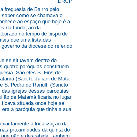
DRCP
freguesia de Bairro pelo
vel saber como se chamava o
conhece ao espaço que hoje é a
tes da fundação da
laborado no tempo de bispo de
mais que uma lista das
 governo da diocese do referido
 se situavam dentro do
as quatro paróquias constituem
uesia. São eles S. Fins de
Matamá (Sancto Juliani de Mata
e S. Pedro de Ranulfi (Sancto
o das igrejas dessas paróquias
lião de Matamá ficaria no lugar
ficava situada onde hoje se
 era a paróquia que tinha a sua
exactamente a localização da
 nas proximidades da quinta do
se que não é descabida, também