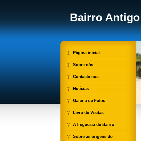
Bairro Antigo
Página inicial
Sobre nós
Contacte-nos
Notícias
Galeria de Fotos
Livro de Visitas
A freguesia de Bairro
Sobre as origens do