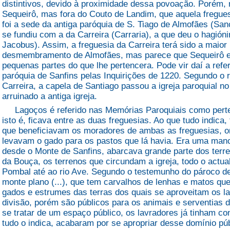
distintivos, devido à proximidade dessa povoação. Porém, n
Sequeirô, mas fora do Couto de Landim, que aquela fregues
foi a sede da antiga paróquia de S. Tiago de Almofães (San
se fundiu com a da Carreira (Carraria), a que deu o hagión
Jacobus). Assim, a freguesia da Carreira terá sido a maior 
desmembramento de Almofães, mas parece que Sequeirô e 
pequenas partes do que lhe pertencera. Pode vir daí a ref
paróquia de Sanfins pelas Inquirições de 1220. Segundo o r
Carreira, a capela de Santiago passou a igreja paroquial no 
arruinado a antiga igreja.
Lagoços é referido nas Memórias Paroquiais como perten
isto é, ficava entre as duas freguesias. Ao que tudo indica, 
que beneficiavam os moradores de ambas as freguesias, 
levavam o gado para os pastos que lá havia. Era uma manch
desde o Monte de Sanfins, abarcava grande parte dos terre
da Bouça, os terrenos que circundam a igreja, todo o actua
Pombal até ao rio Ave. Segundo o testemunho do pároco de
monte plano (...), que tem carvalhos de lenhas e matos qu
gados e estrumes das terras dos quais se aproveitam os l
divisão, porém são públicos para os animais e serventias 
se tratar de um espaço público, os lavradores já tinham co
tudo o indica, acabaram por se apropriar desse domínio pú