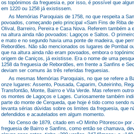
os topónimos da freguesia e, por isso, é possível que al
em 1220 ou 1258 já existissem.
As Memórias Paroquiais de 1758, no que respeita a Sanf
povoados, começando pelo principal «Sam Fins de Riba de
Olival, Barreiro, Pereira e Casa Nova. Referem também a e
na altura ainda não povoados: Lagoços e Saltos. O primei
e mato e no segundo havia uma ponte de madeira, que per
Rebordões. Não são mencionados os lugares de Pombal ou 
que na altura ainda não eram povoados, embora o topónimo
origem de Caniços, já existisse. Era o nome de uma pesquei
1258 da freguesia de Rebordões, em frente a Sanfins e Seq
deviam ser comuns às três referidas freguesias.
As mesmas Memórias Paroquiais, no que se refere a Bai
onze lugares: Assento, Pousada, Caparim, Outeirinho, Reg
Transfontão, Monte, Bairro e Vila Verde. Mas referem out
os montes de Lagoços e Lages. Curiosamente também indi
parte do monte de Cerqueda, que hoje é tido como sendo na
levanta sérias dúvidas sobre os limites da freguesia, que 
defendidos e acautelados em algum momento.
No Censo de 1879, citado em «O Minho Pitoresco» por J
freguesia de Bairro e Sanfins, como então se chamava, dev