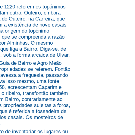
de 1220 referem os topónimos
ntam outro: Outeiro, embora
 do Outeiro, na Carreira, que
m a existência de nove casais
 na origem do topónimo
m que se compreenda a razão
o por Alminhas. O mesmo
que liga a Bairro. Diga-se, de
 sob a forma arcaica de Ulvar.
Guia de Bairro e Agro Meão
ropriedades se referem. Fontão
ravessa a freguesia, passando
cava isso mesmo, uma fonte
258, acrescentam Caparim e
 o ribeiro, transfontão também
Em Bairro, contrariamente ao
propriedades sujeitas a foros,
ue é referida a fossadeira de
rios casais. Os mosteiros de
.
 de inventariar os lugares ou