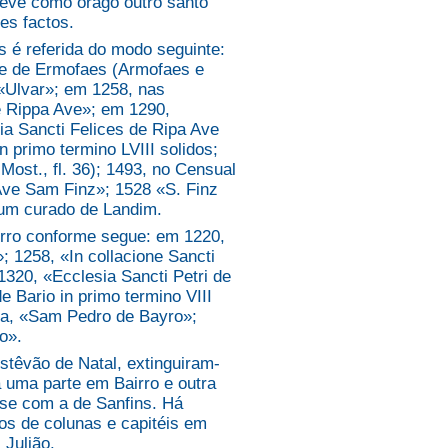
teve como orago outro santo
es factos.
é referida do modo seguinte:
ice de Ermofaes (Armofaes e
«Ulvar»; em 1258, nas
de Rippa Ave»; em 1290,
a Sancti Felices de Ripa Ave
n primo termino LVIII solidos;
ost., fl. 36); 1493, no Censual
Ave Sam Finz»; 1528 «S. Finz
a um curado de Landim.
ro conforme segue: em 1220,
; 1258, «In collacione Sancti
1320, «Ecclesia Sancti Petri de
e Bario in primo termino VIII
sta, «Sam Pedro de Bayro»;
o».
têvão de Natal, extinguiram-
da uma parte em Bairro e outra
-se com a de Sanfins. Há
os de colunas e capitéis em
 Julião.