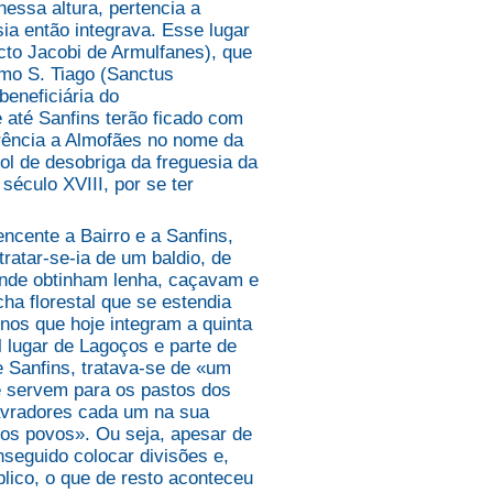
essa altura, pertencia a
ia então integrava. Esse lugar
cto Jacobi de Armulfanes), que
imo S. Tiago (Sanctus
beneficiária do
até Sanfins terão ficado com
erência a Almofães no nome da
ol de desobriga da freguesia da
século XVIII, por se ter
cente a Bairro e a Sanfins,
tratar-se-ia de um baldio, de
onde obtinham lenha, caçavam e
a florestal que se estendia
nos que hoje integram a quinta
l lugar de Lagoços e parte de
 Sanfins, tratava-se de «um
e servem para os pastos dos
avradores cada um na sua
dos povos». Ou seja, apesar de
nseguido colocar divisões e,
blico, o que de resto aconteceu