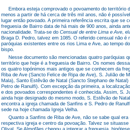
Embora esteja comprovado o povoamento do território da 
menos a partir de há cerca de três mil anos, não é possí
lugar então povoado. A primeira referência escrita que se 
freguesia de Bairro data de há mais de 900 anos, ainda an
nacionalidade. Trata-se do
Censual de entre Lima e Ave
, e
Braga D. Pedro, talvez em 1085. O referido censual não é 
paróquias existentes entre os rios Lima e Ave, ao tempo do
bispo.
Nesse documento são mencionadas quatro paróquias que
território que hoje é a freguesia de Bairro. Os nomes dess
os quatro topónimos mais antigos que se conhecem da freg
Riba de Ave (Sancto Felice de Ripa de Ave), S. Julião de 
Mala), Santo Estêvão de Natal (Sancto Stephano de Natal) 
Petro de Ranulfi). Com excepção da primeira, a localizaçã
e dos povoados correspondentes é conhecida. Assim, S. Ju
ainda hoje designado do mesmo modo, S. Estêvão de Natal 
encontra a igreja chamada de Sanfins e S. Pedro de Ranulfi
sede na hoje chamada Igreja Velha.
Quanto a Sanfins de Riba de Ave, não se sabe qual era 
respectiva igreja e centro da povoação. Talvez se situasse
Olival. Se Almofães chegou a integrar a freguesia, hipóte