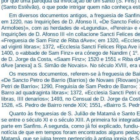
por que uma paróquia da invocação de um santo (S. Fins) 
(Santo Estêvão), o que pode intrigar quem não conheça est
Em diversos documentos antigos, a freguesia de Sanfins 
em 1220, nas Inquirições de D. Afonso II, «De Sancto Fel
Armofoes)», com as herdades de «Legundia», «Pereira» e 
Inquirições de D. Afonso III «In collacione Sancti Felices 
«Freguesia de Sam Fiinz de Riba dAve»; em 1320, «Ecclesi
ad viginti libras»; 1372, «Ecclesia Sancti Felices Ripa Ave i
1400, o «abbade de Sam Finz» era cónego de Nandim ( 1º. M
de D. Jorge da Costa, «Saam Finz»; 1520 e 1551 « Riba d
dAve [anexa] a S. Simão de Novais». No século XVIII, er
Os mesmos documentos, referem-se à freguesia de Bair
«De Sancto Petro de Barrio (Barrios) de Novaes (Riovaes)»
Petri de Barrio»; 1290, Freguisia de Sam Pedro de Barro»; 
Barro ad quadraginta libras»; 1372, «Ecclesia Sancti Petri d
libras, IIII denarios»; 1493, no Censual de D. Jorge da Co
1528, «S. Pedro de Bairro rende XIX; 1551, «Bairro S. Pedr
Quanto às freguesias de S. Julião de Matamá e Santo Es
se entre o século XI e o século XIII. A primeira foi integra
parte em Sanfins. A segunda, como já foi explicado, fundiu
notícia de que em tempos foram encontrados alguns pedaç
Matamá, que se julga terem pertencido à antiga igreja de S.