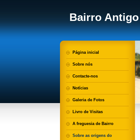
Bairro Antigo
Página inicial
Sobre nós
Contacte-nos
Notícias
Galeria de Fotos
Livro de Visitas
A freguesia de Bairro
Sobre as origens do