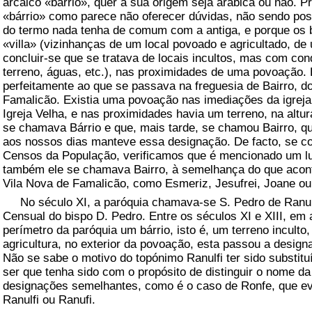
arcaico «bárrio», quer a sua origem seja arábica ou não. P
«bárrio» como parece não oferecer dúvidas, não sendo po
do termo nada tenha de comum com a antiga, e porque os 
«villa» (vizinhanças de um local povoado e agricultado, d
concluir-se que se tratava de locais incultos, mas com con
terreno, águas, etc.), nas proximidades de uma povoação. E
perfeitamente ao que se passava na freguesia de Bairro, d
Famalicão. Existia uma povoação nas imediações da igrej
Igreja Velha, e nas proximidades havia um terreno, na altu
se chamava Bárrio e que, mais tarde, se chamou Bairro, q
aos nossos dias manteve essa designação. De facto, se c
Censos da População, verificamos que é mencionado um lug
também ele se chamava Bairro, à semelhança do que acont
Vila Nova de Famalicão, como Esmeriz, Jesufrei, Joane o
No século XI, a paróquia chamava-se S. Pedro de Ranul
Censual do bispo D. Pedro. Entre os séculos XI e XIII, em 
perímetro da paróquia um bárrio, isto é, um terreno incult
agricultura, no exterior da povoação, esta passou a designa
Não se sabe o motivo do topónimo Ranulfi ter sido substitu
ser que tenha sido com o propósito de distinguir o nome d
designações semelhantes, como é o caso de Ronfe, que evo
Ranulfi ou Ranufi.