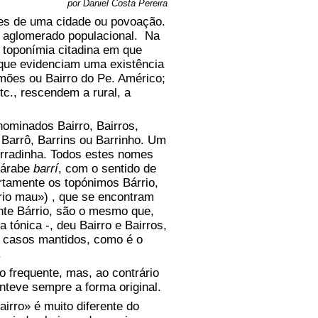
por Daniel Costa Pereira
ões de uma cidade ou povoação.
, aglomerado populacional. Na
a toponímia citadina em que
s que evidenciam uma existência
amões ou Bairro do Pe. Américo;
tc., rescendem a rural, a
minados Bairro, Bairros,
 Barrô, Barrins ou Barrinho. Um
irradinha. Todos estes nomes
o árabe
barrí
, com o sentido de
ertamente os topónimos Bárrio,
rio mau») , que se encontram
nte Bárrio, são o mesmo que,
a tónica -, deu Bairro e Bairros,
s casos mantidos, como é o
.
frequente, mas, ao contrário
nteve sempre a forma original.
rro» é muito diferente do