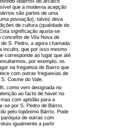
rovindo «bairro» do arcaico
ssível que a moderna acepção
bárrios são partes de uma
e uma povoação), talvez deva
dições de cultura (qualidade do
sta significação ajusta-se
o concelho de Vila Nova de
a de S. Pedro, a agora chamada
ra inculto, que por isso mesmo
ue corresponde ao lugar que até
onsultarmos, por exemplo, os
ar na freguesia de Bairro que
ece com outras freguesias de
u S. Cosme do Vale.
fi, como vem designada no
atenção ao facto de haver no
o, mas com aptidão para a
r-se por S. Pedro de Bárrio.
ído pelo topónimo Bárrio. Pode
a paróquia de outras com
luiu igualmente a partir