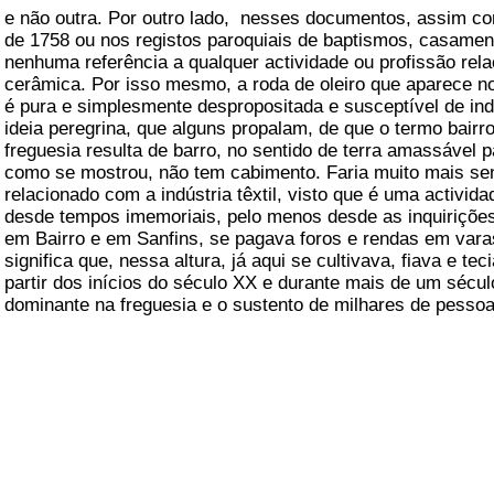
e não outra. Por outro lado, nesses documentos, assim c
de 1758 ou nos registos paroquiais de baptismos, casament
nenhuma referência a qualquer actividade ou profissão rel
cerâmica. Por isso mesmo, a roda de oleiro que aparece n
é pura e simplesmente despropositada e susceptível de indu
ideia peregrina, que alguns propalam, de que o termo bair
freguesia resulta de barro, no sentido de terra amassável pa
como se mostrou, não tem cabimento. Faria muito mais sent
relacionado com a indústria têxtil, visto que é uma activid
desde tempos imemoriais, pelo menos desde as inquirições
em Bairro e em Sanfins, se pagava foros e rendas em varas
significa que, nessa altura, já aqui se cultivava, fiava e t
partir dos inícios do século XX e durante mais de um sécul
dominante na freguesia e o sustento de milhares de pessoa