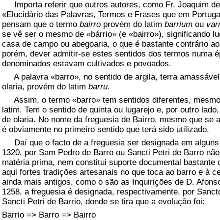
Importa referir que outros autores, como Fr. Joaquim de 
«Elucidário das Palavras, Termos e Frases que em Portuga
pensam que o termo
bairro
provém do latim
barrium
ou
var
se vê ser o mesmo de «bárrio» (e «bairro»), significando lu
casa de campo ou abegoaria, o que é bastante contrário a
porém, dever admitir-se estes sentidos dos termos numa é
denominados estavam cultivados e povoados.
A palavra «barro», no sentido de argila, terra amassável 
olaria, provém do latim
barru
.
Assim, o termo «barro» tem sentidos diferentes, mesmo
latim. Tem o sentido de quinta ou lugarejo e, por outro lado
de olaria. No nome da freguesia de Bairro, mesmo que se a
é obviamente no primeiro sentido que terá sido utilizado.
Daí que o facto de a freguesia ser designada em alguns
1320, por Sam Pedro de Barro ou Sancti Petri de Barro não
matéria prima, nem constitui suporte documental bastante 
aqui fortes tradições artesanais no que toca ao barro e à
ainda mais antigos, como o são as Inquirições de D. Afonso 
1258, a freguesia é designada, respectivamente, por Sanct
Sancti Petri de Barrio, donde se tira que a evolução foi:
Barrio => Barro => Bairro