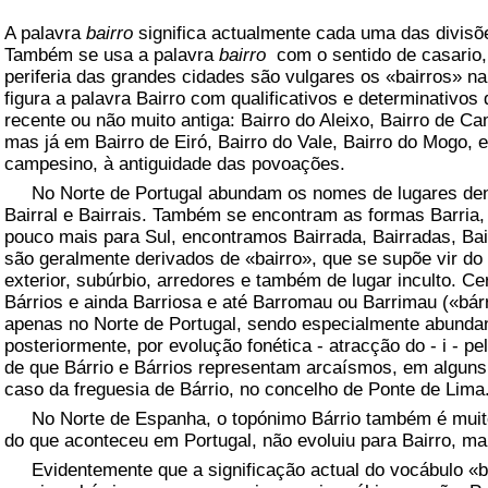
A palavra
bairro
significa actualmente cada uma das divis
Também se usa a palavra
bairro
com o sentido de casario
periferia das grandes cidades são vulgares os «bairros» n
figura a palavra Bairro com qualificativos e determinativo
recente ou não muito antiga: Bairro do Aleixo, Bairro de C
mas já em Bairro de Eiró, Bairro do Vale, Bairro do Mogo, e
campesino, à antiguidade das povoações.
No Norte de Portugal abundam os nomes de lugares deno
Bairral e Bairrais. Também se encontram as formas Barria,
pouco mais para Sul, encontramos Bairrada, Bairradas, Ba
são geralmente derivados de «bairro», que se supõe vir d
exterior, subúrbio, arredores e também de lugar inculto. C
Bárrios e ainda Barriosa e até Barromau ou Barrimau («bár
apenas no Norte de Portugal, sendo especialmente abunda
posteriormente, por evolução fonética - atracção do - i - pel
de que Bárrio e Bárrios representam arcaísmos, em algun
caso da freguesia de Bárrio, no concelho de Ponte de Lima
No Norte de Espanha, o topónimo Bárrio também é muito 
do que aconteceu em Portugal, não evoluiu para Bairro, ma
Evidentemente que a significação actual do vocábulo «bai