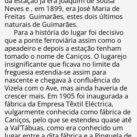
da estação já era Joaquim de Sousa
Neves e , em 1899, era José Maria de
Freitas Guimarães, estes dois últimos
naturais de Guimarães.
Para a história do lugar foi decisivo
que a ponte ferroviária assim como o
apeadeiro e depois a estação tenham
tomado o nome de Caniços. O lugarejo
insignificante que ficava no limite da
freguesia estendia-se assim para
nascente e chegava à confluência do
Vizela com o Ave, mas ainda haveria de
crescer mais. Em 1905 foi inaugurada a
fábrica da Empresa Têxtil Eléctrica,
vulgarmente conhecida como fábrica de
Caniços, pelo que se estendeu quase até
a Val’Tábuas, como era conhecido um
lugar entre a dita fábrica e a Pinguela de