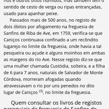
rios e outros sítios húmidos, mas também tem o
sentido de cesto de verga ou ripas entrançadas,
usado para apanhar peixe.
Passados mais de 500 anos, no registo de
dois óbitos por afogamento na freguesia de
Sanfins de Riba de Ave, em 1759, verifica-se que
Caniços continuava confinado a um recôndito
lugarejo no limite da freguesia, onde havia a tal
pesqueira ou açude e alguns moinhos em ambas
as margens do rio Ave. Nesse registo diz-se que
uma mulher chamada Custódia, solteira, e a filha
de 6 para 7 anos, naturais de Salvador de Monte
Córdova, morreram afogadas quando
atravessavam o rio por uns penedos no dito
(3)
lugar de Caniços
, no limite da freguesia.
Quem consultar os livros de registos
paroquiais da freguesia de Sanfins de