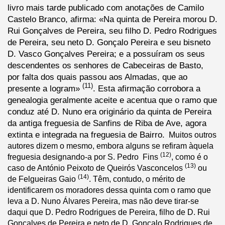
livro mais tarde publicado com anotações de Camilo 
Castelo Branco, afirma: «Na quinta de Pereira morou D. 
Rui Gonçalves de Pereira, seu filho D. Pedro Rodrigues 
de Pereira, seu neto D. Gonçalo Pereira e seu bisneto 
D. Vasco Gonçalves Pereira; e a possuíram os seus 
descendentes os senhores de Cabeceiras de Basto, 
por falta dos quais passou aos Almadas, que ao 
(11)
presente a logram» 
. Esta afirmação corrobora a 
genealogia geralmente aceite e acentua que o ramo que 
conduz até D. Nuno era originário da quinta de Pereira 
da antiga freguesia de Sanfins de Riba de Ave, agora 
extinta e integrada na freguesia de Bairro.
  Muitos outros 
autores dizem o mesmo, embora alguns se refiram àquela 
(12)
freguesia designando-a por S. Pedro  Fins 
, como é o 
(13)
caso de António Peixoto de Queirós Vasconcelos 
 ou 
(14)
de Felgueiras Gaio 
. Têm, contudo, o mérito de 
identificarem os moradores dessa quinta com o ramo que 
leva a D. Nuno Álvares Pereira, mas não deve tirar-se 
daqui que D. Pedro Rodrigues de Pereira, filho de D. Rui 
Gonçalves de Pereira e neto de D. Gonçalo Rodrigues de 