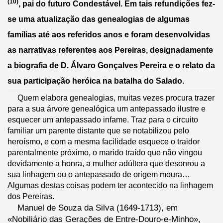
(10)
, pai do futuro Condestável. Em tais refundições fez-
se uma atualização das genealogias de algumas 
famílias até aos referidos anos e foram desenvolvidas 
as narrativas referentes aos Pereiras, designadamente 
a biografia de D. Álvaro Gonçalves Pereira e o relato da 
sua participação heróica na batalha do Salado. 
Quem elabora genealogias, muitas vezes procura trazer 
para a sua árvore genealógica um antepassado ilustre e 
esquecer um antepassado infame. Traz para o circuito 
familiar um parente distante que se notabilizou pelo 
heroísmo, e com a mesma facilidade esquece o traidor 
parentalmente próximo, o marido traído que não vingou 
devidamente a honra, a mulher adúltera que desonrou a 
sua linhagem ou o antepassado de origem moura… 
Algumas destas coisas podem ter acontecido na linhagem 
dos Pereiras.
Manuel de Souza da Silva (1649-1713), em 
«Nobiliário das Gerações de Entre-Douro-e-Minho», 