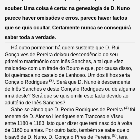
souber. Uma coisa é certa: na genealogia de D. Nuno 
parece haver omissões e erros, parece haver factos 
que se quis ocultar. Certamente nunca se conseguirá 
saber toda a verdade.
Há outro pormenor: há quem sustente que D. Rui 
Gonçalves de Pereira deixou descendência do seu 
primeiro matrimónio com Inês Sanches, a tal que «fez 
maldade» com um frade do Bouro e que, por causa disso, 
foi queimada no castelo de Lanhoso. Um dos filhos seria 
(3)
Gonçalo Rodrigues 
. Será que D. Nuno é descendente 
de Inês Sanches e deste Gonçalo Rodrigues ou de alguma 
irmã deste? Será que se quis omitir este facto devido ao 
adultério de Inês Sanches?
(4)
     Sabe-se ainda que D. Pedro Rodrigues de Pereira 
 foi 
tenente de D. Afonso Henriques em Trancoso e Viseu 
entre 1180 e 1183. Isto quer dizer que terá nascido à volta 
de 1160 ou antes. Por outro lado, também se sabe que o 
(5)
bisavô de D. Nuno, D. Gonçalo Pires de Pereira 
, terá 