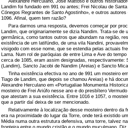
Alexandre Herculano, José Mattoso e outros historiador
Landim foi fundado em 991 ou antes; Frei Nicolau de Sant
Cónegos Regrantes de Santo Agostinho», e outros autores
1096. Afinal, quem tem razão?
Para darmos uma resposta, devemos começar por procu
Landim, que originariamente se dizia Nandim. Trata-se de
germânica, como tantos outros que abundam na região, resu
existência de um latifúndio, de uma vila Nandini, provave
visigodo com esse nome, que se estendia pelas actuais fre
Lama. Num rol de paróquias de entre Lima e Ave do tempo 
cerca de 1085, eram assim designadas, respectivamente: 
(Landim), Sancto Jacobi de Nandim (Areias) e Sancto Mic
Tinha existência efectiva no ano de 991 um mosteiro em
Tiago de Landim, que depois se chamou Areias) e há docu
Alexandre Herculano em «Portugaliae Monumenta Historica
mosteiro de Frei Ariúfo nesse ano e do presbítero Vermudo 
que atestam a sua existência. Entre 1016 e 1057, o mosteir
que a partir daí deixa de ser mencionado.
Relativamente à localização desse mosteiro dentro da fr
era na proximidade do lugar da Torre, onde terá existido u
Média numa outra estrutura defensiva, uma torre, talvez na
fronteira entre o mundo cristão e o mundo muçulmano. Diz