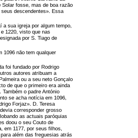
 Solar fosse, mas de boa razão
e seus descendentes». Essa
 a sua igreja por algum tempo,
 e 1220, visto que nas
designada por S. Tiago de
 1096 não tem qualquer
a foi fundado por Rodrigo
utros autores atribuam a
 Palmeira ou a seu neto Gonçalo
to de que o primeiro era ainda
. Também o padre António
ento se acha notícia em 1096,
drigo Forjaz». D. Teresa
 devia corresponder grosso
globando as actuais paróquias
es doou o seu Couto de
, em 1177, por seus filhos,
 para além das freguesias atrás