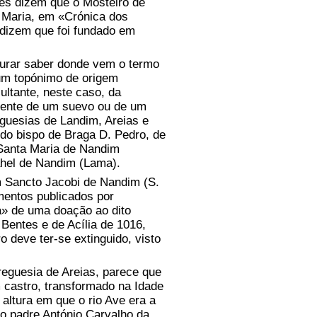
es dizem que o Mosteiro de
a Maria, em «Crónica dos
 dizem que foi fundado em
rar saber donde vem o termo
 um topónimo de origem
ltante, neste caso, da
lmente de um suevo ou de um
guesias de Landim, Areias e
do bispo de Braga D. Pedro, de
Santa Maria de Nandim
ahel de Nandim (Lama).
 Sancto Jacobi de Nandim (S.
mentos publicados por
» de uma doação ao dito
Bentes e de Acília de 1016,
o deve ter-se extinguido, visto
eguesia de Areias, parece que
m castro, transformado na Idade
 altura em que o rio Ave era a
 o padre António Carvalho da