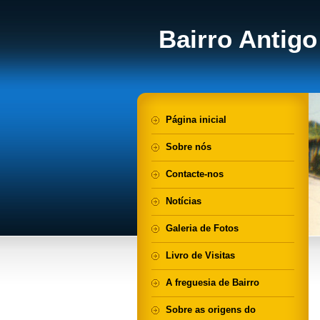
Bairro Antigo
Página inicial
Sobre nós
Contacte-nos
Notícias
Galeria de Fotos
Livro de Visitas
A freguesia de Bairro
Sobre as origens do