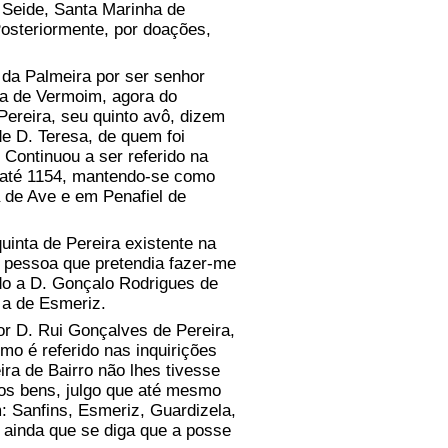
 Seide, Santa Marinha de
 Posteriormente, por doações,
a Palmeira por ser senhor
ra de Vermoim, agora do
ereira, seu quinto avô, dizem
e D. Teresa, de quem foi
Continuou a ser referido na
 até 1154, mantendo-se como
 de Ave e em Penafiel de
inta de Pereira existente na
a pessoa que pretendia fazer-me
ido a D. Gonçalo Rodrigues de
 a de Esmeriz.
r D. Rui Gonçalves de Pereira,
o é referido nas inquirições
ira de Bairro não lhes tivesse
sos bens, julgo que até mesmo
: Sanfins, Esmeriz, Guardizela,
 ainda que se diga que a posse