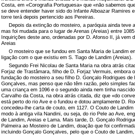
Costa, em «Corografia Portuguesa» que «não sabemos que
se deve entender haver sido do Infante Alboazar Ramires 
torre terá depois pertencido aos Pereiras.
Depois da extinção do mosteiro, a paróquia ainda teve aí
mas foi mudada para o lugar de Arenas (Areias) entre 1085
Inquirições deste ano, ordenadas por D. Afonso II, já vem 
Areias
O mosteiro que se fundou em Santa Maria de Landim em
ligação com o que existiu em S. Tiago de Landim (Areias).
Segundo Frei Nicolau de Santa Maria na obra atrás citad
Forjaz de Trastâmara, filho de D. Forjaz Vermuis, embora o
fundação do mosteiro a seu filho D. Gonçalo Rodrigues de
Gonçalves, mas penso que não têm razão, pelo simples fac
uma criança em 1096 e o segundo ainda nem tinha nascido
Carvalho da Costa, na obra atrás citada, diz que «do conv
está perto do rio Ave e o fundou e dotou amplamente D. Ro
concedeu-lhe carta de couto, em 1127. O Couto de Landim
modo à antiga vila Nandini, ou seja, do rio Pele ao Ave, en
de Landim, Areias e Lama. Mais tarde, D. Gonçalo Rodrigu
Palmeira ao Mosteiro de Landim, doação que foi confirmada
incluindo Gonçalo Gonçalves, pelo que o Couto de Landim,