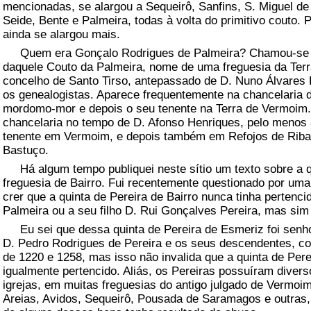
mencionadas, se alargou a Sequeirô, Sanfins, S. Miguel de
Seide, Bente e Palmeira, todas à volta do primitivo couto.
ainda se alargou mais.
Quem era Gonçalo Rodrigues de Palmeira? Chamou-se d
daquele Couto da Palmeira, nome de uma freguesia da Ter
concelho de Santo Tirso, antepassado de D. Nuno Álvares P
os genealogistas. Aparece frequentemente na chancelaria d
mordomo-mor e depois o seu tenente na Terra de Vermoim. 
chancelaria no tempo de D. Afonso Henriques, pelo menos
tenente em Vermoim, e depois também em Refojos de Riba
Bastuço.
Há algum tempo publiquei neste sítio um texto sobre a qu
freguesia de Bairro. Fui recentemente questionado por um
crer que a quinta de Pereira de Bairro nunca tinha pertenc
Palmeira ou a seu filho D. Rui Gonçalves Pereira, mas sim
Eu sei que dessa quinta de Pereira de Esmeriz foi senho
D. Pedro Rodrigues de Pereira e os seus descendentes, com
de 1220 e 1258, mas isso não invalida que a quinta de Pere
igualmente pertencido. Aliás, os Pereiras possuíram diver
igrejas, em muitas freguesias do antigo julgado de Vermoim
Areias, Avidos, Sequeirô, Pousada de Saramagos e outras,