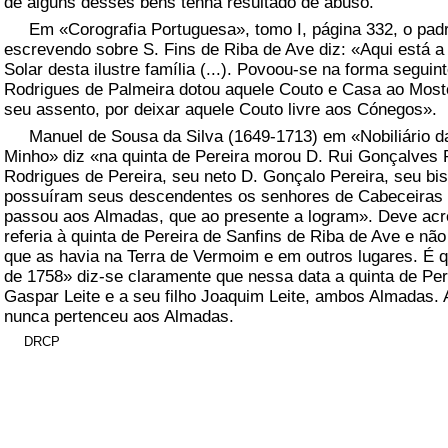
de alguns desses bens tenha resultado de abuso.
Em «Corografia Portuguesa», tomo I, página 332, o padr
escrevendo sobre S. Fins de Riba de Ave diz: «Aqui está a
Solar desta ilustre família (...). Povoou-se na forma segui
Rodrigues de Palmeira dotou aquele Couto e Casa ao Moste
seu assento, por deixar aquele Couto livre aos Cónegos».
Manuel de Sousa da Silva (1649-1713) em «Nobiliário d
Minho» diz «na quinta de Pereira morou D. Rui Gonçalves P
Rodrigues de Pereira, seu neto D. Gonçalo Pereira, seu bis
possuíram seus descendentes os senhores de Cabeceiras de
passou aos Almadas, que ao presente a logram». Deve acr
referia à quinta de Pereira de Sanfins de Riba de Ave e n
que as havia na Terra de Vermoim e em outros lugares. É 
de 1758» diz-se claramente que nessa data a quinta de Per
Gaspar Leite e a seu filho Joaquim Leite, ambos Almadas. 
nunca pertenceu aos Almadas.
DRCP