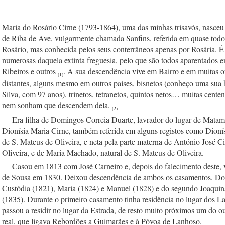
Maria do Rosário Cirne (1793-1864), uma das minhas trisavós, nasceu 
de Riba de Ave, vulgarmente chamada Sanfins, referida em quase todos 
Rosário, mas conhecida pelos seus conterrâneos apenas por Rosária. É
numerosas daquela extinta freguesia, pelo que são todos aparentados entr
Ribeiros e outros 
. A sua descendência vive em Bairro e em muitas ou
(1)
distantes, alguns mesmo em outros países, bisnetos (conheço uma sua bi
Silva, com 97 anos), trinetos, tetranetos, quintos netos… muitas centen
nem sonham que descendem dela. 
(2)
    Era filha de Domingos Correia Duarte, lavrador do lugar de Matamá
Dionísia Maria Cirne, também referida em alguns registos como Dionísi
de S. Mateus de Oliveira, e neta pela parte materna de António José Ci
Oliveira, e de Maria Machado, natural de S. Mateus de Oliveira.
    Casou em 1813 com José Carneiro e, depois do falecimento deste, 
de Sousa em 1830. Deixou descendência de ambos os casamentos. Do p
Custódia (1821), Maria (1824) e Manuel (1828) e do segundo Joaquina
(1835). Durante o primeiro casamento tinha residência no lugar dos L
passou a residir no lugar da Estrada, de resto muito próximos um do o
real, que ligava Rebordões a Guimarães e à Póvoa de Lanhoso.