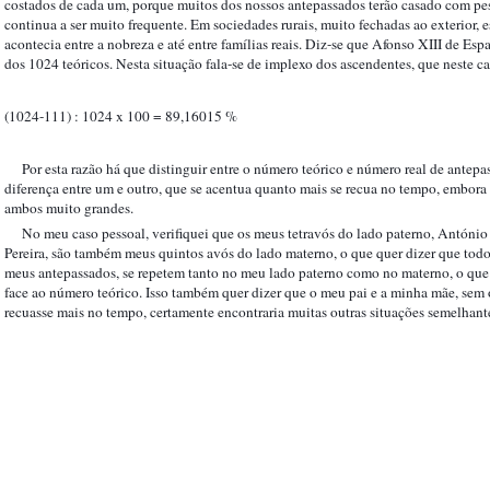
costados de cada um, porque muitos dos nossos antepassados terão casado com pess
continua a ser muito frequente. Em sociedades rurais, muito fechadas ao exterior, 
acontecia entre a nobreza e até entre famílias reais. Diz-se que Afonso XIII de Es
dos 1024 teóricos. Nesta situação fala-se de implexo dos ascendentes, que neste c
(1024-111) : 
1024
 x 100 = 89,16015 %
    Por esta razão há que distinguir entre o número teórico e número real de antep
diferença entre um e outro, que se acentua quanto mais se recua no tempo, embora
ambos muito grandes. 
    No meu caso pessoal, verifiquei que os meus tetravós do lado paterno, Antóni
Pereira, são também meus quintos avós do lado materno, o que quer dizer que todo
meus antepassados, se repetem tanto no meu lado paterno como no materno, o que 
face ao número teórico. Isso também quer dizer que o meu pai e a minha mãe, sem 
recuasse mais no tempo, certamente encontraria muitas outras situações semelhant