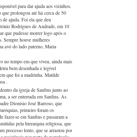
ponível para dar ajuda aos vizinhos. 
 que prolongou até há cerca de 50 
 de ajuda. Foi ela que deu 
ntónio Rodrigues de Andrade, em 10 
ar que pudesse morrer logo após o 
ões. Sempre houve mulheres 
ha avó do lado paterno, Maria 
aro no tempo em que viveu, ainda mais 
etra bem desenhada e legível 
em que foi a madrinha. Matilde 
sa . 
entro da igreja de Sanfins junto ao 
ma, a ser enterrada em Sanfins. As 
adre Dionísio José Barroso, que 
aróquias, primeiro foram os 
e fazer-se em Sanfins e passaram a 
itidas pela hierarquia religiosa, que 
m processo lento, que se arrastou por 
 resistência por parte da população 