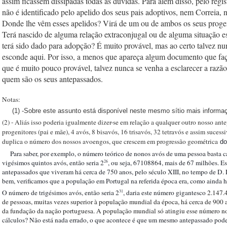
assim ficassem dissipadas todas as dúvidas. Para além disso, pelo regis
não é identificado pelo apelido dos seus pais adoptivos, nem Correia, 
Donde lhe vêm esses apelidos? Virá de um ou de ambos os seus progeni
Terá nascido de alguma relação extraconjugal ou de alguma situação es
terá sido dado para adopção? É muito provável, mas ao certo talvez nun
esconde aqui. Por isso, a menos que apareça algum documento que faça
que é muito pouco provável, talvez nunca se venha a esclarecer a razão 
quem são os seus antepassados.     
Notas:
(1) -Sobre este assunto está disponível neste mesmo sítio mais inform
(2) - Aliás isso poderia igualmente dizer-se em relação a qualquer outro nosso ant
progenitores (pai e mãe), 4 avós, 8 bisavós, 16 trisavós, 32 tetravós e assim sucess
duplica o número dos nossos avoengos, que crescem em progressão geométrica
 do
    Para saber, por exemplo, o número teórico de nonos avós de uma pessoa basta c
vigésimos quintos avós, então seria 2
, ou seja, 67108864, mais de 67 milhões. Es
26
antepassados que viveram há cerca de 750 anos, pelo século XIII, no tempo de D. 
bem, verificamos que a população em Portugal na referida época era, como ainda ho
O número de trigésimos avós, então seria 2
, daria este número gigantesco 
2.147.4
31
de pessoas, muitas vezes superior à população mundial da época, há cerca de 900 an
da fundação da nação portuguesa. A população mundial só atingiu esse número n
cálculos? Não está nada errado, o que acontece é que um mesmo antepassado pode a