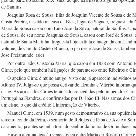
de Sanfins.
    Joaquina Rosa de Sousa, filha de Joaquim Vicente de Sousa e de M
Costa Pereira, nascido na casa da Bica, lugar de Segade, freguesia da 
Maria de Sousa casou com Lino José da Silva, natural de Sanfins. Uma 
de Sousa, de seu nome Joaquina de Sousa, casou com José de Sousa, 
natural de Santa Marinha, freguesia hoje extinta e integrada em Land
volume, de Camilo Castelo Branco, o pai deste José de Sousa, também 
José Freiamunde. (sic)
    Por outro lado, Custódia Maria, que casou em 1838 com António Rib
Cirne, pelo que também há ligações de parentesco entre Ribeiros e Cir
    O apelido Cirne é muito antigo, visto que já aparecem indivíduos 
Afonso IV. Julga-se que possa derivar de alcunha e Viterbo informa qu
cisne. As armas dos Cirnes terão sido concedidas pelo imperador Carlos
Portugal na Flandres, e confirmadas por D. João III. Nas armas dos Ci
um cisne, o que dá crédito à informação de Viterbo.
    Manuel Cirne, em 1539, num gesto demonstrativo da sua opulência
terceiro conde da Feira, o senhorio de Refojos de Riba de Ave e a Serr
casamento, já antes se tinha tornado senhor da honra de Gominhães, n
    Haverá alguma ligação genealógica entre Maria do Rosário Cirne 