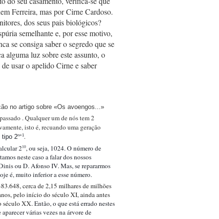
to do seu casamento, verifica-se que 
nem Ferreira, mas por Cirne Cardoso. 
tores, dos seus pais biológicos? 
púria semelhante e, por esse motivo, 
ca se consiga saber o segredo que se 
 alguma luz sobre este assunto, o 
de usar o apelido Cirne e saber 
ação
no artigo sobre «Os avoengos...»
epassado . Qualquer um de nós tem 2 
ivamente, isto é, recuando uma geração 
. 
n+1
 tipo 2
alcular 2
, ou seja, 1024. O número de 
10
tamos neste caso a falar dos nossos 
Dinis ou D. Afonso IV. Mas, se repararmos 
je é, muito inferior a esse número. 
83.648, cerca de 2,15 milhares de milhões 
os, pelo início do século XI, ainda antes 
o século XX. 
Então, o que está errado nestes 
parecer várias vezes na árvore de 