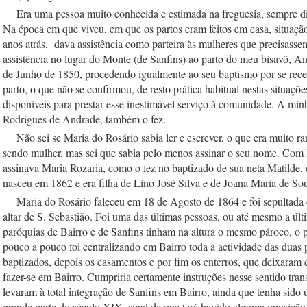
    Era uma pessoa muito conhecida e estimada na freguesia, sempre dis
Na época em que viveu, em que os partos eram feitos em casa, situação
anos atrás,  dava assistência como parteira às mulheres que precisassem
assistência no lugar do Monte (de Sanfins) ao parto do meu bisavô, A
de Junho de 1850, procedendo igualmente ao seu baptismo por se rece
parto, o que não se confirmou, de resto prática habitual nestas situaç
disponíveis para prestar esse inestimável serviço à comunidade. A min
Rodrigues de Andrade, também o fez.
    Não sei se Maria do Rosário sabia ler e escrever, o que era muito r
sendo mulher, mas sei que sabia pelo menos assinar o seu nome. Com l
assinava Maria Rozaria, como o fez no baptizado de sua neta Matilde, 
nasceu em 1862 e era filha de Lino José Silva e de Joana Maria de Sou
    Maria do Rosário faleceu em 18 de Agosto de 1864 e foi sepultada d
altar de S. Sebastião. Foi uma das últimas pessoas, ou até mesmo a últi
paróquias de Bairro e de Sanfins tinham na altura o mesmo pároco, o p
pouco a pouco foi centralizando em Bairro toda a actividade das duas p
baptizados, depois os casamentos e por fim os enterros, que deixaram d
fazer-se em Bairro. Cumpriria certamente instruções nesse sentido transm
levaram à total integração de Sanfins em Bairro, ainda que tenha sido u
grande parte do século XIX, sinal de que terá havido alguma oposição e