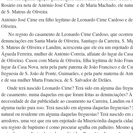
Rosário era neta de António José Cirne  e de Maria Machado, ele natura
de S. Mateus de Oliveira.
António José Cirne era filho legítimo de Leonardo Cirne Cardoso e de 
Oliveira. 
     No registo do casamento de Leonardo Cirne Cardoso, que ocorreu e
denunciações em Santa Maria de Oliveira, Santiago da Carreira, S. Mig
S. Mateus de Oliveira e Landim, acrescenta que ele era um enjeitado da
Águeda Ferreira, mulher de António Correia, alfaiate do lugar da Casa
de Oliveira). Casou com Maria de Oliveira, filha legítima de João Fran
lugar da Casa Nova, neta pela parte paterna de João Francisco e de Cat
freguesia de S. João de Ponte, Guimarães, e pela parte materna de Ant
e de sua mulher Marta Francisca, de S. Salvador de Delães.
    Onde terá nascido Leonardo Cirne? Terá sido em alguma das fregues
de casamento, numa daquelas em que foram feitas as denunciações? À p
necessidade de dar publicidade ao casamento na Carreira, Landim ou C
alguma razão para isso. Terá nascido em alguma daquelas freguesias? 
natural ou residente em alguma daquelas freguesias? Terá nascido em 
arredores, uma vez que era um enjeitado da Misericórdia daquela cidad
seu registo de baptismo é como procurar agulha em palheiro. Mesmo q