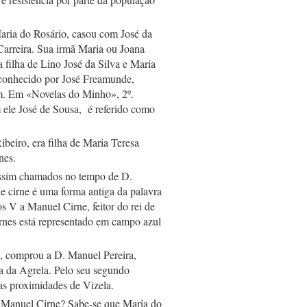
aria do Rosário, casou com José da 
Carreira. Sua irmã Maria ou Joana 
filha de Lino José da Silva e Maria 
conhecido por José Freamunde, 
im. Em «Novelas do Minho», 2º. 
ele José de Sousa,  é referido como 
eiro, era filha de Maria Teresa 
nes.  
assim chamados no tempo de D. 
e cirne é uma forma antiga da palavra 
 V a Manuel Cirne, feitor do rei de 
rnes está representado em campo azul 
, comprou a D. Manuel Pereira, 
a da Agrela. Pelo seu segundo 
as proximidades de Vizela.
e Manuel Cirne? Sabe-se que Maria do 