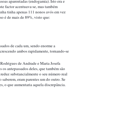
oas aparentadas (endogamia). Isto era e 
este factor acentuava-se, mas também 
panha tinha apenas 111 nonos avós em vez 
aso é de mais de 89%, visto que:
assados de cada um, sendo enorme a 
 crescendo ambos rapidamente, tornando-se 
o Rodrigues de Andrade e Maria Josefa 
s os antepassados deles, que também são 
reduz substancialmente o seu número real 
o saberem, eram parentes um do outro. Se 
es, o que aumentaria aquela discrepância.