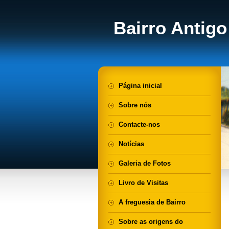
Bairro Antigo
Página inicial
Sobre nós
Contacte-nos
Notícias
Galeria de Fotos
Livro de Visitas
A freguesia de Bairro
Sobre as origens do