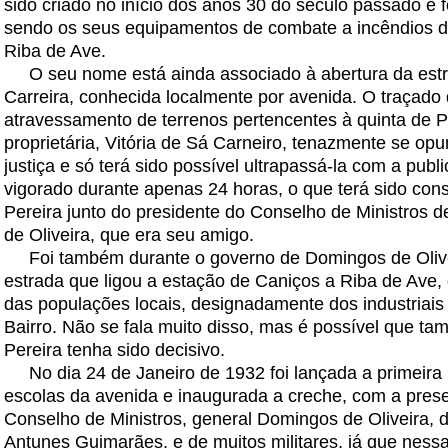
sido criado no início dos anos 30 do século passado e f
sendo os seus equipamentos de combate a incêndios 
Riba de Ave.
O seu nome está ainda associado à abertura da estra
Carreira, conhecida localmente por avenida. O traçado 
atravessamento de terrenos pertencentes à quinta de P
proprietária, Vitória de Sá Carneiro, tenazmente se opu
justiça e só terá sido possível ultrapassá-la com a pub
vigorado durante apenas 24 horas, o que terá sido con
Pereira junto do presidente do Conselho de Ministros 
de Oliveira, que era seu amigo.
Foi também durante o governo de Domingos de Olivei
estrada que ligou a estação de Caniços a Riba de Ave,
das populações locais, designadamente dos industriais
Bairro. Não se fala muito disso, mas é possível que ta
Pereira tenha sido decisivo.
No dia 24 de Janeiro de 1932 foi lançada a primeira 
escolas da avenida e inaugurada a creche, com a pres
Conselho de Ministros, general Domingos de Oliveira, 
Antunes Guimarães, e de muitos militares, já que ness