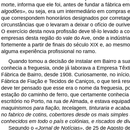
morte, informa que ele foi, antes de fundar a fábrica em
algodões»
, ou seja, era um intermediário em compras 
que correspondem honorários designados por correta
circunstâncias que o levaram a deixar o ofício de ourive
O exercício desta nova profissão deve tê-lo levado a co
empresas desta região do vale do Ave, onde a indústria t
fortemente a partir de finais do século XIX e, ao mesmo
alguma experiência profissional no ramo.
Quando tomou a decisão de instalar em Bairro a sua
conhecia a freguesia, onde já laborava a Empresa Têxti
Fábrica de Bairro, desde 1908. Curiosamente, no iníc
Fábrica de Fiação e Tecidos de Caniços, o que terá res
deve ter pensado que esse era o nome da freguesia, p
estação do caminho de ferro, que certamente conhecia
escritório no Porto, na rua de Almada, e estava equipa
maquinismos para fiação, tecelagem, tinturaria e aca
no fabrico de cotins, cobertores desde os mais simples 
conhecidos em todo o país e colónias, e riscados de di
Segundo o
«Jornal de Notícias»
, de 25 de Agosto d