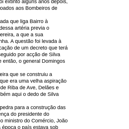
oi extinto alguns anos depois,
doados aos Bombeiros de
da que liga Bairro à
dessa artéria previa o
ereira, a que a sua
nha. A questão foi levada à
licação de um decreto que terá
seguido por acção de Silva
de então, o general Domingos
ra que se construiu a
 que era uma velha aspiração
 de Riba de Ave, Delães e
mbém aqui o dedo de Silva
pedra para a construção das
ença do presidente do
do ministro do Comércio, João
a época o país estava sob