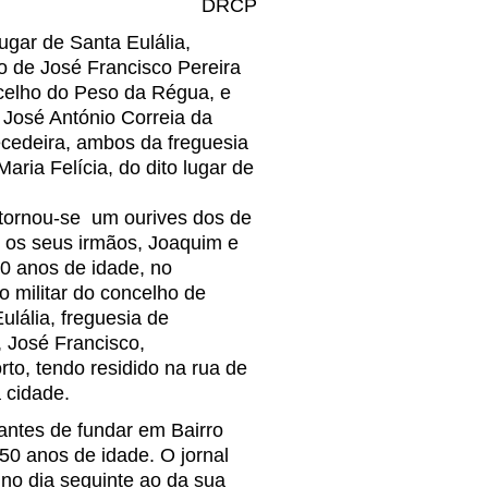
DRCP
gar de Santa Eulália,
o de José Francisco Pereira
oncelho do Peso da Régua, e
e José António Correia da
ecedeira, ambos da freguesia
aria Felícia, do dito lugar de
tornou-se um ourives dos de
 os seus irmãos, Joaquim e
0 anos de idade, no
 militar do concelho de
ulália, freguesia de
, José Francisco,
to, tendo residido na rua de
a cidade.
antes de fundar em Bairro
 50 anos de idade. O jornal
no dia seguinte ao da sua