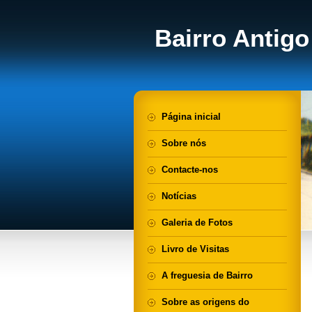
Bairro Antigo
Página inicial
Sobre nós
Contacte-nos
Notícias
Galeria de Fotos
Livro de Visitas
A freguesia de Bairro
Sobre as origens do