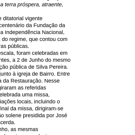
a terra próspera, atraente,
itatorial vigente
centenário da Fundação da
da Independência Nacional,
 do regime, que contou com
as públicas.
ala, foram celebradas em
antes, a 2 de Junho do mesmo
ção pública de Silva Pereira.
unto à igreja de Bairro. Entre
ira da Restauração. Nesse
giraram as referidas
celebrada uma missa,
ações locais, incluindo o
nal da missa, dirigiram-se
o solene presidida por José
acerda.
unho, as mesmas