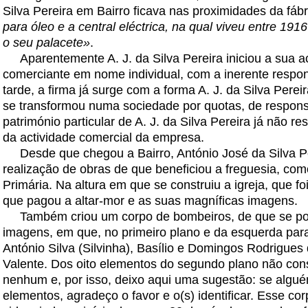
Silva Pereira em Bairro ficava nas proximidades da fáb
para óleo e a central eléctrica, na qual viveu entre 1
o seu palacete»
.
Aparentemente A. J. da Silva Pereira iniciou a sua a
comerciante em nome individual, com a inerente respons
tarde, a firma já surge com a forma A. J. da Silva Perei
se transformou numa sociedade por quotas, de responsab
património particular de A. J. da Silva Pereira já não r
da actividade comercial da empresa.
Desde que chegou a Bairro, António José da Silva Pe
realização de obras de que beneficiou a freguesia, co
Primária. Na altura em que se construiu a igreja, que fo
que pagou a altar-mor e as suas magníficas imagens.
Também criou um corpo de bombeiros, de que se pode
imagens, em que, no primeiro plano e da esquerda para 
António Silva (Silvinha), Basílio e Domingos Rodrigue
Valente. Dos oito elementos do segundo plano não cons
nenhum e, por isso, deixo aqui uma sugestão: se alg
elementos, agradeço o favor e o(s) identificar. Esse co