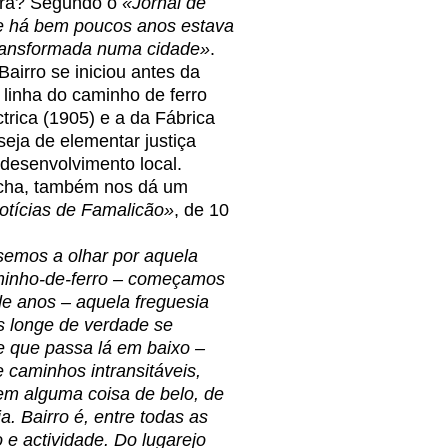
ira? Segundo o
«Jornal de
e há bem poucos anos estava
 transformada numa cidade»
.
irro se iniciou antes da
 linha do caminho de ferro
trica (1905) e a da Fábrica
eja de elementar justiça
 desenvolvimento local.
cha, também nos dá um
otícias de Famalicão»
, de 10
mos a olhar por aquela
caminho-de-ferro – começamos
e anos – aquela freguesia
os longe de verdade se
e que passa lá em baixo –
e caminhos intransitáveis,
tem alguma coisa de belo, de
a. Bairro é, entre todas as
 e actividade. Do lugarejo