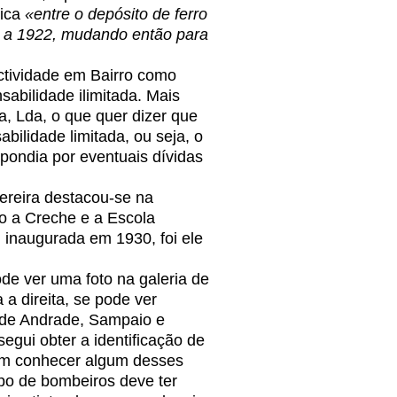
rica
«entre o depósito de ferro
916 a 1922, mudando então para
ctividade em Bairro como
abilidade ilimitada. Mais
ra, Lda, o que quer dizer que
ilidade limitada, ou seja, o
espondia por eventuais dívidas
reira destacou-se na
mo a Creche e a Escola
i inaugurada em 1930, foi ele
 ver uma foto na galeria de
a direita, se pode ver
s de Andrade, Sampaio e
egui obter a identificação de
uém conhecer algum desses
rpo de bombeiros deve ter