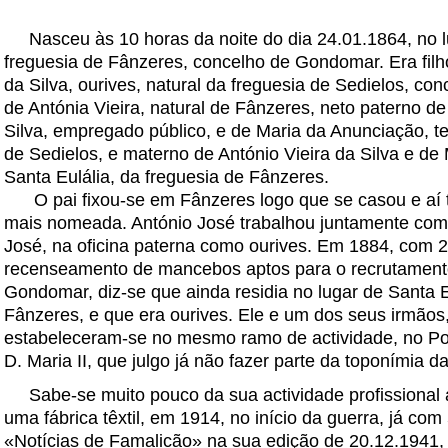
Nasceu às 10 horas da noite do dia 24.01.1864, no lu
freguesia de Fânzeres, concelho de Gondomar. Era filh
da Silva, ourives, natural da freguesia de Sedielos, c
de Antónia Vieira, natural de Fânzeres, neto paterno d
Silva, empregado público, e de Maria da Anunciação, t
de Sedielos, e materno de António Vieira da Silva e de M
Santa Eulália, da freguesia de Fânzeres.
O pai fixou-se em Fânzeres logo que se casou e aí 
mais nomeada. António José trabalhou juntamente com
José, na oficina paterna como ourives. Em 1884, com 2
recenseamento de mancebos aptos para o recrutamento
Gondomar, diz-se que ainda residia no lugar de Santa E
Fânzeres, e que era ourives. Ele e um dos seus irmãos
estabeleceram-se no mesmo ramo de actividade, no Por
D. Maria II, que julgo já não fazer parte da toponímia d
Sabe-se muito pouco da sua actividade profissional 
uma fábrica têxtil, em 1914, no início da guerra, já com
«Notícias de Famalicão» na sua edição de 20.12.1941, 