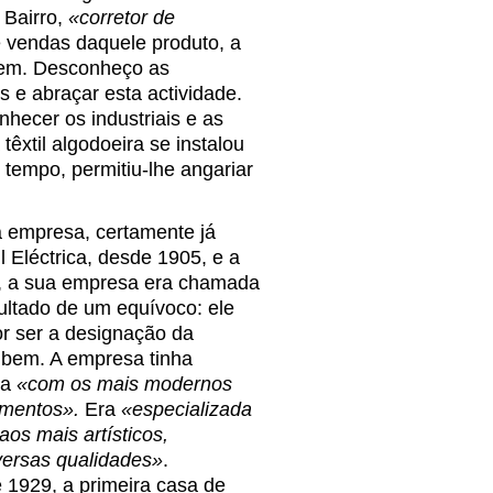
 Bairro,
«corretor de
e vendas daquele produto, a
gem. Desconheço as
s e abraçar esta actividade.
nhecer os industriais e as
êxtil algodoeira se instalou
 tempo, permitiu-lhe angariar
 empresa, certamente já
l Eléctrica, desde 1905, e a
io, a sua empresa era chamada
ultado de um equívoco: ele
or ser a designação da
 bem. A empresa tinha
da
«com os mais modernos
bamentos».
Era
«especializada
aos mais artísticos,
versas qualidades»
.
e 1929, a primeira casa de