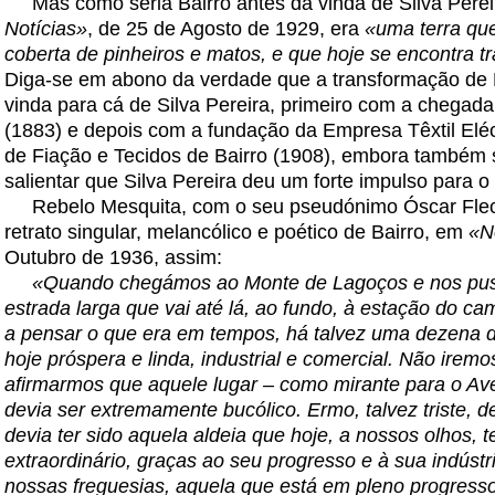
Mas como seria Bairro antes da vinda de Silva Pere
Notícias»
, de 25 de Agosto de 1929, era
«uma terra qu
coberta de pinheiros e matos, e que hoje se encontra
Diga-se em abono da verdade que a transformação de Ba
vinda para cá de Silva Pereira, primeiro com a chegada
(1883) e depois com a fundação da Empresa Têxtil Eléc
de Fiação e Tecidos de Bairro (1908), embora também s
salientar que Silva Pereira deu um forte impulso para o
Rebelo Mesquita, com o seu pseudónimo Óscar Fle
retrato singular, melancólico e poético de Bairro, em
«N
Outubro de 1936, assim:
«Quando chegámos ao Monte de Lagoços e nos puse
estrada larga que vai até lá, ao fundo, à estação do 
a pensar o que era em tempos, há talvez uma dezena d
hoje próspera e linda, industrial e comercial. Não irem
afirmarmos que aquele lugar – como mirante para o Av
devia ser extremamente bucólico. Ermo, talvez triste, d
devia ter sido aquela aldeia que hoje, a nossos olhos, 
extraordinário, graças ao seu progresso e à sua indústri
nossas freguesias, aquela que está em pleno progresso