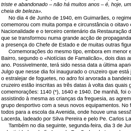
triste e abandonado – não há muitos anos – é, hoje, um
cheia de beleza».
No dia 4 de Junho de 1940, em Guimarães, o regime d
comemorou com muita pompa e circunstância o oitavo 
Nacionalidade e o terceiro centenário da Restauração 
que se transformou numa grande acção de propaganda
a presença do Chefe de Estado e de muitas outras figur
Comemorações do mesmo tipo, embora em menor esc
Bairro, segundo o «Notícias de Famalicão», dois dias 
ano. Possivelmente, terá sido nessa data a última apari
Julgo que nesse dia foi inaugurado o cruzeiro que está j
o estralejar de foguetes, no adro foi arvorada a bande
cruzeiro estão inscritas as três datas à volta das quais 
comemorações: 1140 (*), 1640 e 1940. De manhã, foi 
assistindo à mesma as crianças da freguesia, as agremi
grupo desportivo com a seus novos equipamentos. No fi
todos para a escola da Avenida, onde houve uma sessã
Lacerda, ladeado por Silva Pereira e pelo Pe. Carlos L
Também no dia seguinte, segunda-feira, dia 3 de J