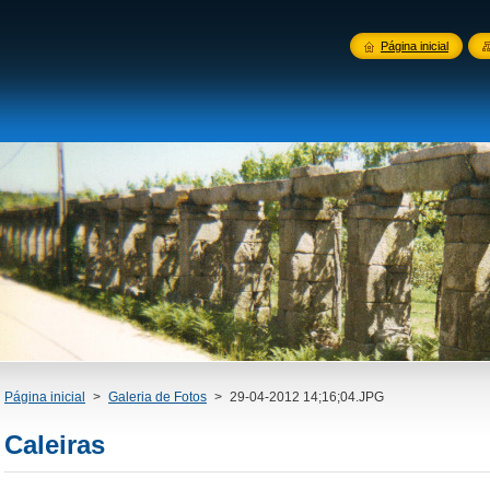
Página inicial
Página inicial
>
Galeria de Fotos
>
29-04-2012 14;16;04.JPG
Caleiras