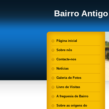
Bairro Antigo
Página inicial
Sobre nós
Contacte-nos
Notícias
Galeria de Fotos
Livro de Visitas
A freguesia de Bairro
Sobre as origens do