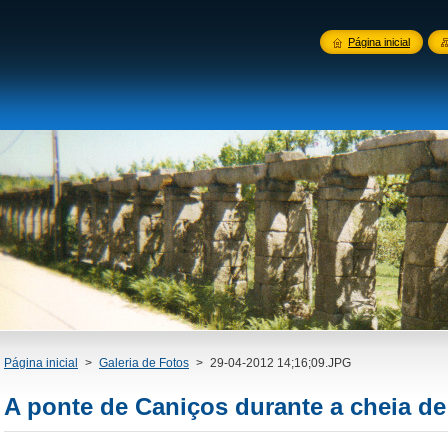
Página inicial
Página inicial
>
Galeria de Fotos
>
29-04-2012 14;16;09.JPG
A ponte de Caniços durante a cheia de