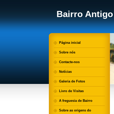
Bairro Antigo
Página inicial
Sobre nós
Contacte-nos
Notícias
Galeria de Fotos
Livro de Visitas
A freguesia de Bairro
Sobre as origens do