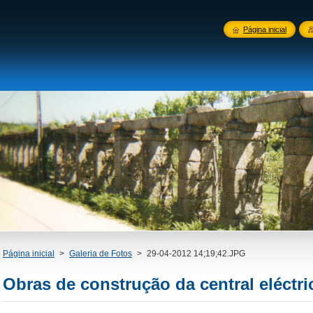
Página inicial
Página inicial
>
Galeria de Fotos
>
29-04-2012 14;19;42.JPG
Obras de construção da central eléctri