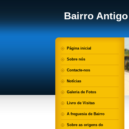
Bairro Antigo
Página inicial
Sobre nós
Contacte-nos
Notícias
Galeria de Fotos
Livro de Visitas
A freguesia de Bairro
Sobre as origens do