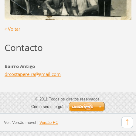
« Voltar
Contacto
Bairro Antigo
drcostap
ereira@g
mail.com
© 2011 Todos os direitos reservados.
Crie o seu site grátis
Ver:
Versão móvel
|
Versão PC