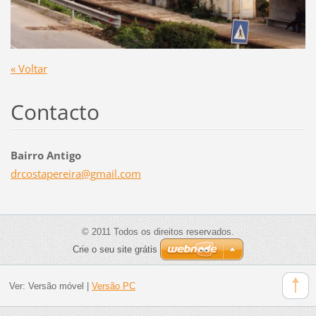
« Voltar
Contacto
Bairro Antigo
drcostap
ereira@g
mail.com
© 2011 Todos os direitos reservados.
Crie o seu site grátis
Ver:
Versão móvel
|
Versão PC