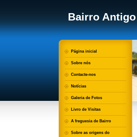
Bairro Antigo
Página inicial
Sobre nós
Contacte-nos
Notícias
Galeria de Fotos
Livro de Visitas
A freguesia de Bairro
Sobre as origens do