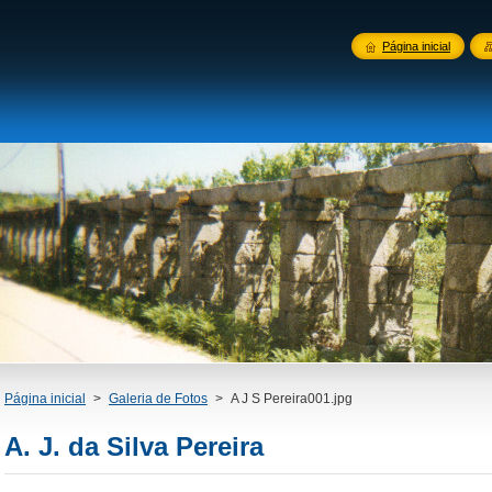
Página inicial
Página inicial
>
Galeria de Fotos
>
A J S Pereira001.jpg
A. J. da Silva Pereira